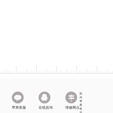
郑
州
苹
果
苹果客服
在线咨询
维修网点
售
后