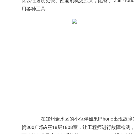
比以往速度更快、性能
刷机
更强大，配备了Multi-
用各种工具。
在郑州金水区的小伙伴如果iPhone出现故
贸360广场A座18层1808室，让工程师进行故障