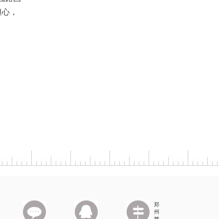
担心，
郑
州
苹