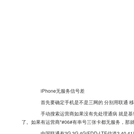
iPhone无服务信号差
首先要确定手机是不是三网的 分别用联通 移
手动搜索运营商如果没有先处理通病 就是基带
了。如果有运营商*#06#有串号三张卡都无服务，那
中国联通有2G 3G 4G(FDD-LTE信道3 40 41)