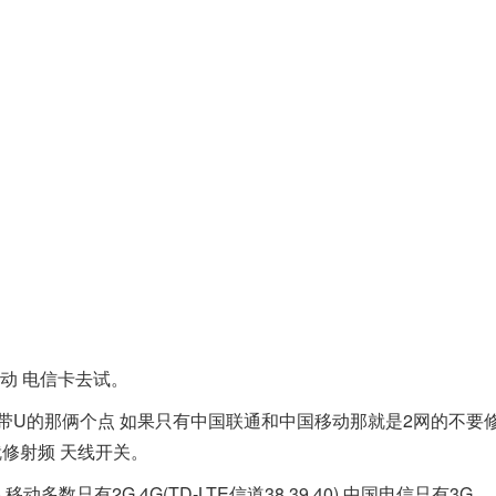
动 电信卡去试。
U的那俩个点 如果只有中国联通和中国移动那就是2网的不要
就修射频 天线开关。
 移动多数只有2G 4G(TD-LTE信道38 39 40) 中国电信只有3G