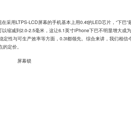
用LTPS-LCD屏幕的手机基本上用0.4t的LED芯片，“下巴”
话可以缩减到2.0-2.5毫米，这让6.1英寸iPhone下巴不明显增大成
诸如稳定性与可生产效率等方面，0.3t都领先。综合来讲，我们相信今
一点的定价。