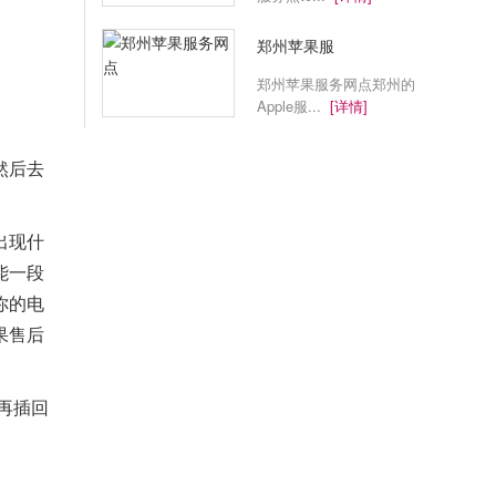
郑州苹果服
郑州苹果服务网点郑州的
Apple服...
[详情]
然后去
出现什
能一段
你的电
果售后
再插回